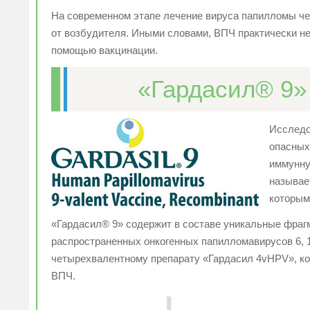
На современном этапе лечение вируса папилломы че
от возбудителя. Иными словами, ВПЧ практически н
помощью вакцинации.
«Гардасил® 9»
Исследо
опасных
иммунну
называе
которым
«Гардасил® 9» содержит в составе уникальные фраг
распространенных онкогенных папилломавирусов
6, 
четырехвалентному препарату «Гардасил 4vHPV», кот
ВПЧ.