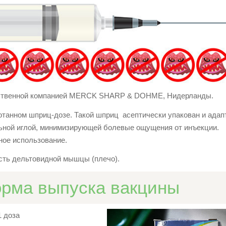
одственной компанией MERCK SHARP & DOHME, Нидерланды.
отанном шприц-дозе. Такой шприц асептически упакован и адап
льной иглой, минимизирующей болевые ощущения от инъекции.
ное использование.
сть дельтовидной мышцы (плечо).
орма выпуска вакцины
1 доза