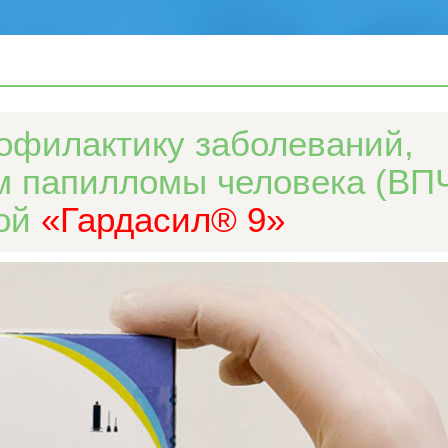
офилактику заболеваний,
 папилломы человека (ВПЧ
ной
«
Гардасил® 9
»