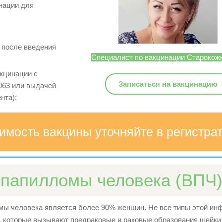
нации для
 после введения
Специалист по вакцинации Старокожк
кцинации с
Записаться на вакцинацию
063 или выдачей
нта);
имость вакцины уточняйте в регистрат
 папилломы человека (ВПЧ
омы человека является более 90% женщин. Не все типы этой ин
и, которые вызывают предраковые и раковые образования шейки