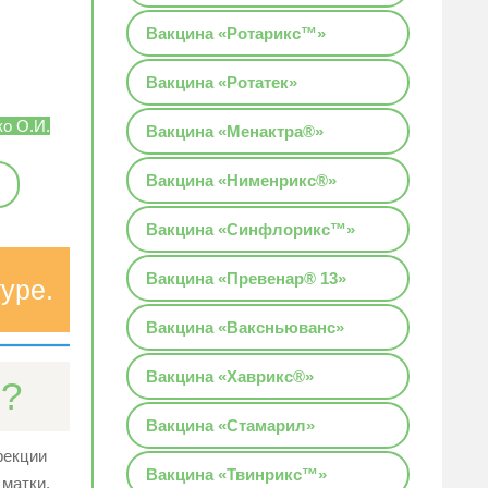
Вакцина «Ротарикс™»
Вакцина «Ротатек»
о О.И.
Вакцина «Менактра®»
Вакцина «Нименрикс®»
Вакцина «Синфлорикс™»
Вакцина «Превенар® 13»
уре.
Вакцина «Ваксньюванс»
Вакцина «Хаврикс®»
)?
Вакцина «Стамарил»
фекции
Вакцина «Твинрикс™»
 матки,