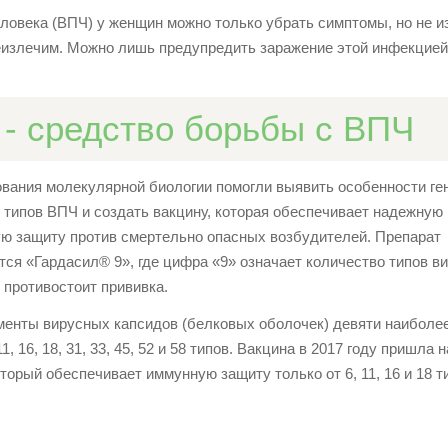
ловека (ВПЧ) у женщин можно только убрать симптомы, но не и
еизлечим. Можно лишь предупредить заражение этой инфекцией
 - средство борьбы с ВПЧ
вания молекулярной биологии помогли выявить особенности ге
 типов ВПЧ и создать вакцину, которая обеспечивает надежную
ю защиту против смертельно опасных возбудителей. Препарат
тся «Гардасил® 9», где цифра «9» означает количество типов ви
 противостоит прививка.
менты вирусных капсидов (белковых оболочек) девяти наиболе
11, 16, 18, 31, 33, 45, 52 и 58
типов. Вакцина в 2017 году пришла н
орый обеспечивает иммунную защиту только от 6, 11, 16 и 18 т