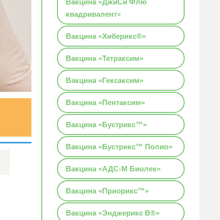
Вакцина «ДжиСи Флю
квадривалент»
Вакцина «Хиберикс®»
Вакцина «Тетраксим»
Вакцина «Гексаксим»
Вакцина «Пентаксим»
Вакцина «Бустрикс™»
Вакцина «Бустрикс™ Полио»
Вакцина «АДС-М Биолек»
Вакцина «Приорикс™»
Вакцина «Энджерикс B®»