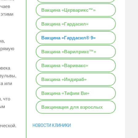
учаев
Вакцина «Церварикс™»
 этими
Вакцина «Гардасил»
Вакцина «Гардасил® 9»
на,
 прямую
Вакцина «Варилрикс™»
Вакцина «Варивакс»
овека
 вульвы,
Вакцина «Индираб»
са или
Вакцина «Тифим Ви»
, что
ным
Вакцинация для взрослых
НОВОСТИ КЛИНИКИ
ической.