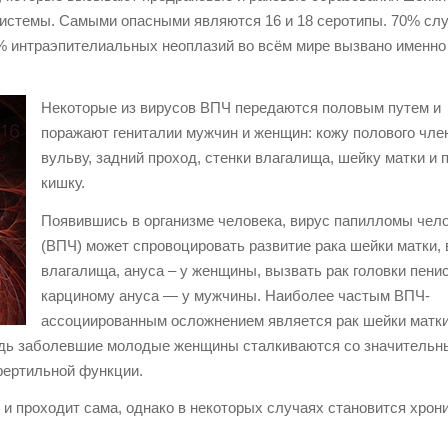
системы. Самыми опасными являются 16 и 18 серотипы. 70% сл
% интраэпителиальных неоплазий во всём мире вызвано именно
Некоторые из вирусов ВПЧ передаются половым путем и
поражают гениталии мужчин и женщин: кожу полового чле
вульву, задний проход, стенки влагалища, шейку матки и
кишку.
Появившись в организме человека, вирус папилломы чел
(ВПЧ) может спровоцировать развитие рака шейки матки,
влагалища, ануса – у женщины, вызвать рак головки пени
карциному ануса — у мужчины. Наиболее частым ВПЧ-
ассоциированным осложнением является рак шейки матки
Ведь заболевшие молодые женщины сталкиваются со значитель
фертильной функции.
и проходит сама, однако в некоторых случаях становится хрон