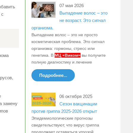
07 мая 2026
збавить
Выпадение волос – это
 с
не возраст. Это сигнал
организма.
Выпадение волос – это не просто
косметическая проблема. Это сигнал
организма: гормоны, стресс или
генетика. В
МЦ «Виком»
вы получите
нома
полную диагностику и лечение
Подробнее...
русов,
е
06 октября 2025
а замену
Сезон вакцинации
ипов
против гриппа 2025-2026 открыт
Эпидемиологические прогнозы
свидетельствуют, что вирус гриппа
продолжает оставаться угрозой