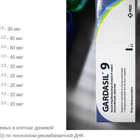
2,3
- 30 мкг
2,3
1
- 40 мкг
2,3
6
- 60 мкг
2,3
8
- 40 мкг
2,3
1
- 20 мкг
2,3
3
- 20 мкг
2,3
5
- 20 мкг
2,3
2
- 20 мкг
2,3
8
- 20 мкг
уемых в клетках дрожжей
)) по технологии рекомбинантной ДНК.