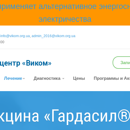
применяет альтернативное энергос
электричества
info@vikom.org.ua
,
admin_2016@vikom.org.ua
600
 центр
«Виком»
Запи
Лечение
Диагностика
Цены
Программы и Ак
кцина «Гардасил®