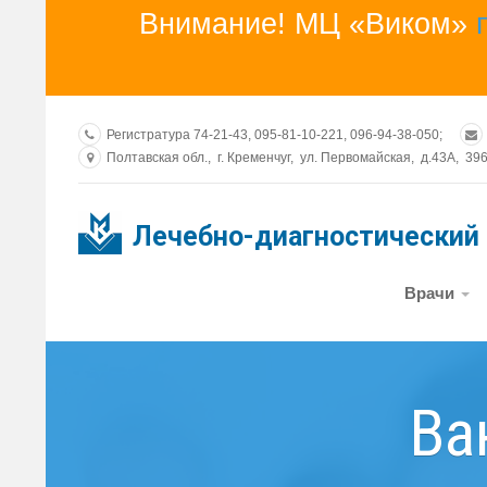
Внимание! МЦ «Виком»
Регистратура
74-21-43,
095-81-10-221,
096-94-38-050;
Полтавская обл., г. Кременчуг, ул. Первомайская, д.43А, 39
Лечебно-диагностический
Врачи
Ва