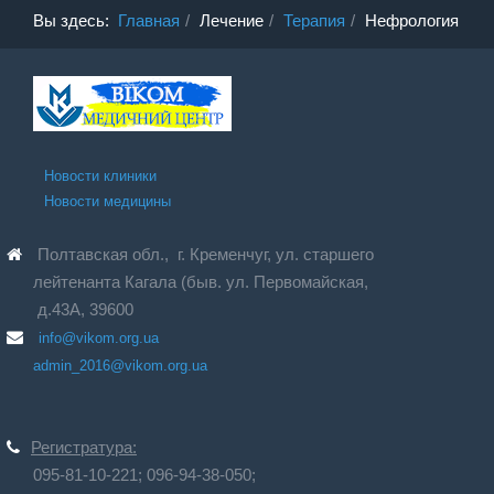
Вы здесь:
Главная
Лечение
Терапия
Нефрология
Новости клиники
Новости медицины
Полтавская обл., г. Кременчуг, ул. старшего
лейтенанта Кагала (быв. ул. Первомайская,
д.43А, 39600
info@vikom.org.ua
admin_2016@vikom.org.ua
Регистратура:
095-81-10-221;
096-94-38-050;