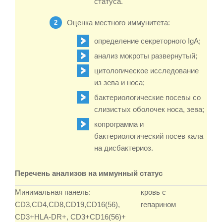
статуса.
Оценка местного иммунитета:
определение секреторного IgA;
анализ мокроты развернутый;
цитологическое исследование
из зева и носа;
бактериологические посевы со
слизистых оболочек носа, зева;
копрограмма и
бактериологический посев кала
на дисбактериоз.
Перечень анализов на иммунный статус
Минимальная панель:
кровь с
CD3,CD4,CD8,CD19,CD16(56),
гепарином
CD3+HLA-DR+, CD3+CD16(56)+