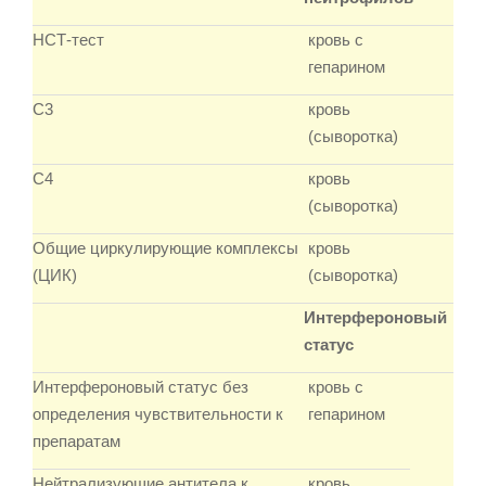
НСТ-тест
кровь с
гепарином
С3
кровь
(сыворотка)
С4
кровь
(сыворотка)
Общие циркулирующие комплексы
кровь
(ЦИК)
(сыворотка)
Интерфероновый
статус
Интерфероновый статус без
кровь с
определения чувствительности к
гепарином
препаратам
Нейтрализующие антитела к
кровь