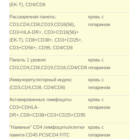
(EK-T), CD4/CD8
Расширенная панель:
кровь с
CD3,CD4,CD8,CD19,CD16(56),
гепарином
CD3+HLA-DR+, CD3+CD16(56)+
(EK-T), CD8+CD38+, CD3+CD25+,
CD3+CD56+, CD95, CD4/CD8
Панель 1 уровня:
кровь с
CD3,CD4,CD8,CD19,CD16,CD4/CD8
гепарином
Иммунорегуляторный индекс
кровь с
(CD3,CD4,CD8, CD4/CD8)
гепарином
Активированные лимфоциты
кровь с
CD3+CDHLA-
гепарином
DR+,CD8+CD38+CD3+CD25+CD95
"Наивные" CD4 лимфоциты/клетки
кровь с
памяти CD45 PC5/CD4 FITC
гепарином