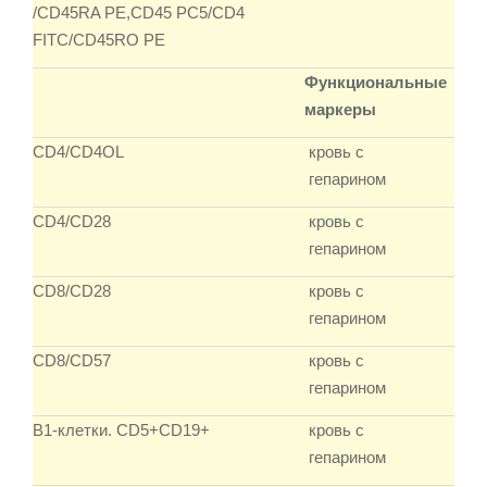
/CD45RA PE,CD45 PC5/CD4
FITC/CD45RO PE
Функциональные
маркеры
CD4/CD4OL
кровь с
гепарином
CD4/CD28
кровь с
гепарином
CD8/CD28
кровь с
гепарином
CD8/CD57
кровь с
гепарином
B1-клетки. CD5+CD19+
кровь с
гепарином