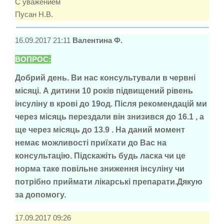
С уважением
Пусан Н.В.
16.09.2017 21:11
Валентина Ф.
ВОПРОС:
Добрий день. Ви нас консультували в червні
місяці. А дитини 10 років підвищений рівень
інсуліну в крові до 19од. Після рекомендацій ми
через місяць перездали він знизився до 16.1 , а
ще через місяць до 13.9 . На даний момент
немає можливості приїхати до Вас на
консультацію. Підскажіть будь ласка чи це
норма таке повільне зниження інсуліну чи
потрібно приймати лікарські препарати.Дякую
за допомогу.
17.09.2017 09:26