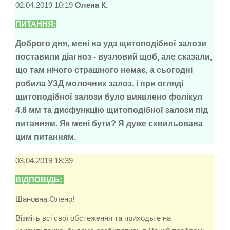
02.04.2019 10:19
Олена К.
ПИТАННЯ:
Доброго дня, мені на удз щитоподібної залози
поставили діагноз - вузловий щоб, але сказали,
що там нічого страшного немає, а сьогодні
робила УЗД молочних залоз, і при огляді
щитоподібної залози було виявлено фолікул
4.8 мм та дисфункцію щитоподібної залози під
питанням. Як мені бути? Я дуже схвильована
цим питанням.
03.04.2019 18:39
ВІДПОВІДЬ:
Шановна Олено!
Візміть всі свої обстеження та приходьте на