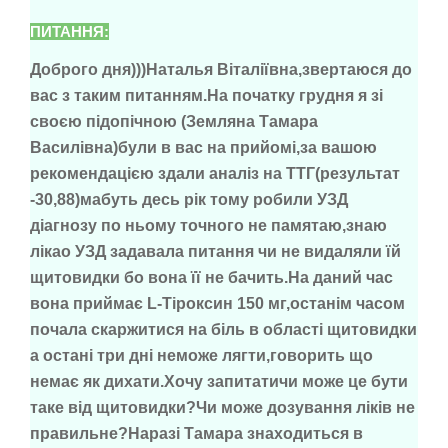
ПИТАННЯ:
Доброго дня)))Наталья Віталіївна,звертаюся до
вас з таким питанням.На початку грудня я зі
своєю підопічною (Земляна Тамара
Василівна)були в вас на прийомі,за вашою
рекомендацією здали аналіз на ТТГ(результат
-30,88)мабуть десь рік тому робили УЗД
діагнозу по ньому точного не памятаю,знаю
лікао УЗД задавала питання чи не видаляли їй
щитовидки бо вона її не бачить.На даний час
вона приймає L-Тіроксин 150 мг,останім часом
почала скаржитися на біль в області щитовидки
а остані три дні неможе лягти,говорить що
немає як дихати.Хочу запитатичи може це бути
таке від щитовидки?Чи може дозування ліків не
правильне?Наразі Тамара знаходиться в