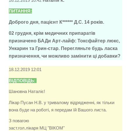
16.12.2019 10:42
Наталія К.
ПИТАННЯ:
Доброго дня, пацієнт К****** Д.С. 14 років.
02 грудня, крім медичних припаратів
призначено БАДи Арт-лайф: Токсфайтер люкс,
Ункарин та Грин-стар. Перегляньте будь ласка
призначення, чи можливо замінити ці добавки?
18.12.2019 12:01
ВІДПОВІДЬ:
Шановна Наталіє!
Лікар Пусан Н.В. у тривалому відрядженні, як тільки
вона буде на роботі, я передам їй Вашого листа.
З повагою
заст.гол.лікаря МЦ "ВІКОМ"