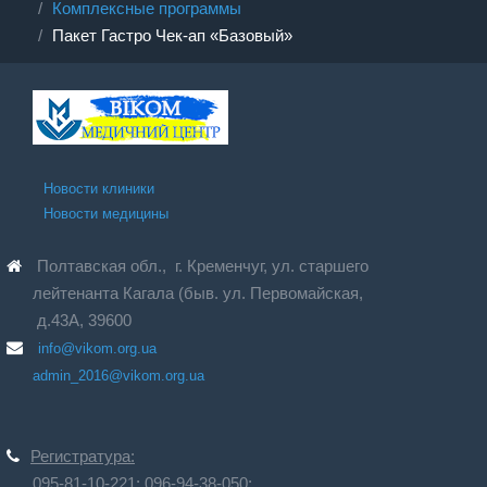
Комплексные программы
Пакет Гастро Чек-ап «Базовый»
Новости клиники
Новости медицины
Полтавская обл., г. Кременчуг, ул. старшего
лейтенанта Кагала (быв. ул. Первомайская,
д.43А, 39600
info@vikom.org.ua
admin_2016@vikom.org.ua
Регистратура:
095-81-10-221;
096-94-38-050;