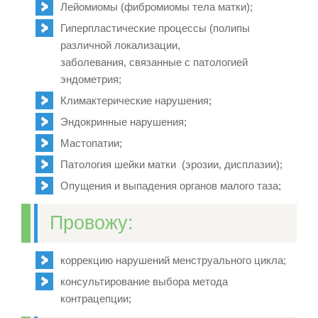
Лейомиомы (фибромиомы тела матки)
;
Гиперпластические процессы (полипы
различной локализации,
заболевания, связанные с патологией
эндометрия
;
Климактерические нарушения;
Эндокринные нарушения
;
Мастопатии
;
Патология шейки матки (эрозии, дисплазии)
;
Опущения и выпадения органов малого таза
;
Провожу:
коррекцию нарушений менструального цикла;
консультирование выбора метода
контрацепции;