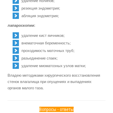
удаление полипов;
резекция эндометрия;
абляция эндометрия;
лапароскопии:
удаление кист яичников;
внематочная беременность;
проходимость маточных труб;
разьединение спаек;
удаление миоматозных узлов матки;
Владею методиками хирургического восстановления
стенок влагалища при опущениях и выпадениях
органов малого таза.
Вопросы - ответы