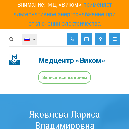
Внимание! МЦ «Виком»
применяет
альтернативное энергоснабжение при
отключении электричества
Медцентр
«Виком»
Записаться на приём
Яковлева Лариса
Владимировна