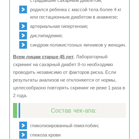
страдавшие сахарным диабетом;
родился ребенка с массой тела более 4 кг
или гестационным диабетом в анамнезе;
артериальная гипертензия;
дислипидемия;
синдром поликистозных яичников у женщин.
Всем лицам старше 45 лет
. Лабораторный
скрининг на сахарный диабет II-го необходимо
проводить независимо от факторов риска. Если
результаты анализов не отклоняются от нормы,
целесообразно повторять скрининг не реже 1 раза в
2 года.
Состав чек-апа:
гликолизированный гемоглобин;
глюкоза крови