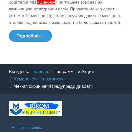
родители! МЦ
«Виком»
приглашает всех вас на
вакцинацию от ветряной оспы. Прививку можно делать
детям с 12 месяцев (в редких случаях даже с 9 месяцев),
а также подросткам и взрослым, не болевшим ветрянкой.
Подробнее...
Вы здесь:
Главная
Программы и Акции
Комплексные программы
Чек-ап скрининг «Предупреди диабет»
Новости клиники